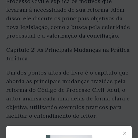
Processo Civil e explica os motivos que
levaram à necessidade de sua reforma. Além
disso, ele discute os principais objetivos da
nova legislação, como a busca pela celeridade
processual e a valorização da conciliação.
Capítulo 2: As Principais Mudanças na Prática
Jurídica
Um dos pontos altos do livro é o capítulo que
aborda as principais mudanças trazidas pela
reforma do Código de Processo Civil. Aqui, o
autor analisa cada uma delas de forma clara e
objetiva, utilizando exemplos práticos para
facilitar o entendimento do leitor.
Dentre as alterações abordadas, destacam-se
×