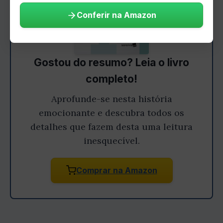
Conferir na Amazon
Gostou do resumo? Leia o livro
completo!
Aprofunde-se nesta história
emocionante e descubra todos os
detalhes que fazem desta uma leitura
inesquecível.
Comprar na Amazon