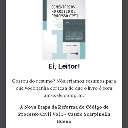
o novo regime de recursos, a simplificação das
fases processuais e a possibilidade de
utilização de meios alternativos de solução de
conflitos. O autor também discute a
importância da cooperação entre as partes e o
juiz, bem como o papel do advogado nesse
novo cenário.
Capítulo 3: A Atuação do Advogado na Nova
Ei, Leitor!
Reforma
Gostou do resumo? Nós criamos resumos para
que você tenha certeza de que o livro é bom
antes de comprar.
A Nova Etapa da Reforma do Código de
Processo Civil Vol 1 - Cassio Scarpinella
Bueno