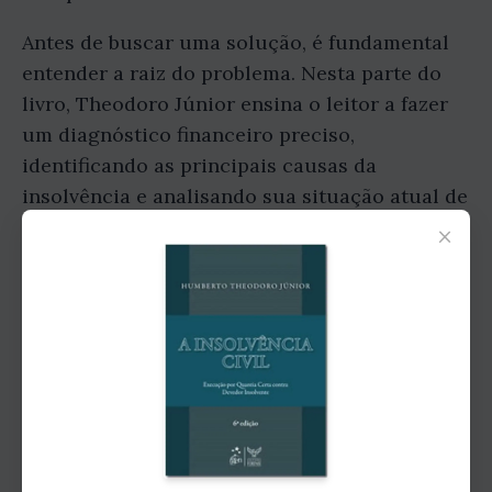
Antes de buscar uma solução, é fundamental
entender a raiz do problema. Nesta parte do
livro, Theodoro Júnior ensina o leitor a fazer
um diagnóstico financeiro preciso,
identificando as principais causas da
insolvência e analisando sua situação atual de
forma realista. Ele também oferece dicas
×
valiosas sobre como organizar suas finanças e
evitar futuros problemas.
Negociação extrajudicial: Uma alternativa
para evitar processos judiciais
Muitas vezes, a negociação extrajudicial pode
ser a melhor opção para resolver dívidas e
evitar processos judiciais longos e