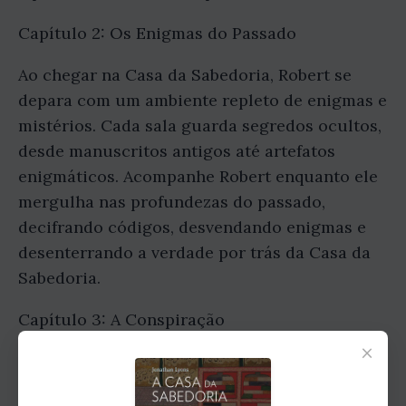
Capítulo 2: Os Enigmas do Passado
Ao chegar na Casa da Sabedoria, Robert se
depara com um ambiente repleto de enigmas e
mistérios. Cada sala guarda segredos ocultos,
desde manuscritos antigos até artefatos
enigmáticos. Acompanhe Robert enquanto ele
mergulha nas profundezas do passado,
decifrando códigos, desvendando enigmas e
desenterrando a verdade por trás da Casa da
Sabedoria.
Capítulo 3: A Conspiração
×
Conforme a expedição avança, Robert
descobre que não está sozinho na busca pela