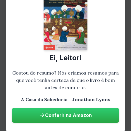
sabedoria oculta. Uma organização secreta
está disposta a tudo para impedir que os
segredos da Casa da Sabedoria sejam
revelados ao mundo. Intrigas, perseguições e
traições fazem parte do jogo enquanto Robert
luta para proteger seu conhecimento e
desvendar a verdade por trás dessa
Ei, Leitor!
conspiração.
Capítulo 4: A Jornada Épica
Gostou do resumo? Nós criamos resumos para
que você tenha certeza de que o livro é bom
antes de comprar.
A Casa da Sabedoria - Jonathan Lyons
Conferir na Amazon