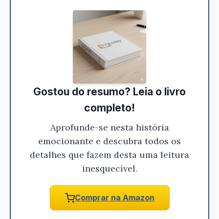
Ei, Leitor!
Gostou do resumo? Leia o livro
Gostou do resumo? Nós criamos resumos para
completo!
que você tenha certeza de que o livro é bom
Aprofunde-se nesta história
antes de comprar.
emocionante e descubra todos os
A Campanha do Petróleo - Gerson Moura
detalhes que fazem desta uma leitura
inesquecível.
Conferir na Amazon
Comprar na Amazon