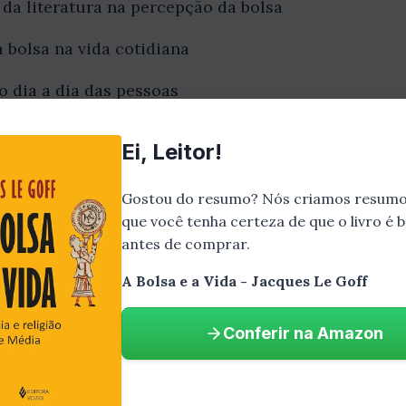
e da literatura na percepção da bolsa
a bolsa na vida cotidiana
o dia a dia das pessoas
fios enfrentados pelos investidores
elo lucro e suas consequências na vida pessoal
Ei, Leitor!
 instrumento de transformação social
Gostou do resumo? Nós criamos resumo
que você tenha certeza de que o livro é
ocial das empresas na bolsa
antes de comprar.
estimentos sustentáveis e sua influência no merca
edistribuição de riquezas
A Bolsa e a Vida - Jacques Le Goff
símbolo do capitalismo
Conferir na Amazon