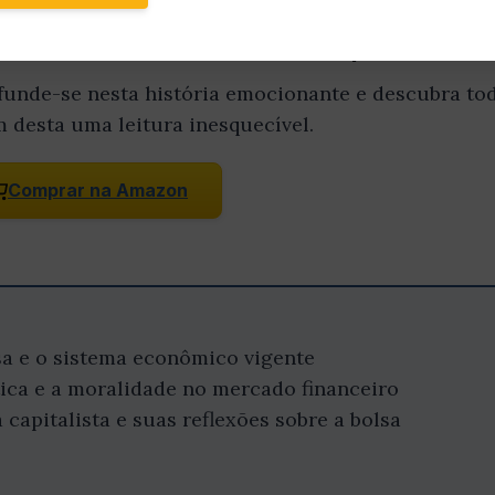
ou do resumo? Leia o livro completo!
funde-se nesta história emocionante e descubra tod
m desta uma leitura inesquecível.
Comprar na Amazon
lsa e o sistema econômico vigente
tica e a moralidade no mercado financeiro
 capitalista e suas reflexões sobre a bolsa