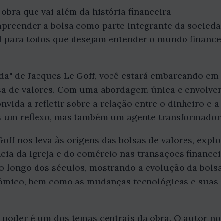
 obra que vai além da história financeira
preender a bolsa como parte integrante da socied
l para todos que desejam entender o mundo finance
Vida" de Jacques Le Goff, você estará embarcando e
olsa de valores. Com uma abordagem única e envolve
nvida a refletir sobre a relação entre o dinheiro e 
s um reflexo, mas também um agente transformador
Goff nos leva às origens das bolsas de valores, exp
ncia da Igreja e do comércio nas transações financei
 longo dos séculos, mostrando a evolução da bols
ômico, bem como as mudanças tecnológicas e suas 
e poder é um dos temas centrais da obra. O autor n