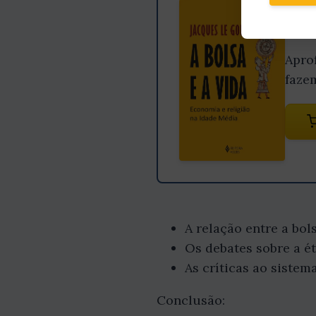
Gost
Apro
faze
A relação entre a bo
Os debates sobre a é
As críticas ao sistema
Conclusão: