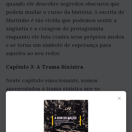
quando ele descobre segredos obscuros que
podem mudar o curso da história. A escrita de
Martinho é tão vívida que podemos sentir a
angústia e a coragem do protagonista
enquanto ele luta contra seus próprios medos
e se torna um símbolo de esperança para
aqueles ao seu redor.
Capítulo 3: A Trama Sinistra
Neste capítulo emocionante, somos
apresentados à trama sinistra que se
×
desenrola nos bastidores do poder.
Conspirações políticas, traição e jogos de
poder são apenas algumas das reviravoltas
que aguardam o leitor. À medida que os
personagens entram em conflito uns com os