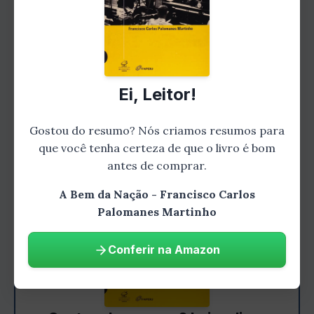
outros, somos levados a questionar quem é
realmente confiável e quais são suas
verdadeiras intenções.
Capítulo 4: Uma Jornada Perigosa
Ei, Leitor!
Gostou do resumo? Nós criamos resumos para
que você tenha certeza de que o livro é bom
antes de comprar.
A Bem da Nação - Francisco Carlos
Palomanes Martinho
Conferir na Amazon