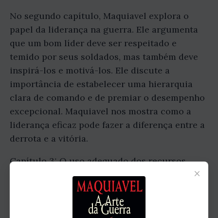
No segundo capítulo, Maquiavel explora o
papel da liderança na guerra. Ele argumenta
que um bom líder deve ser respeitado e
temido por seus soldados, mas também deve
inspirá-los e motivá-los. Ele discute a
importância de estabelecer uma hierarquia
clara de comando e de premiar o desempenho
excepcional. Maquiavel nos mostra como a
liderança eficaz pode fazer a diferença entre a
derrota e a vitória.
Capítulo 3: O uso adequado dos recursos
×
No terceiro capítulo, Maquiavel discute o uso
adequado dos recursos na guerra. Ele
argumenta que é essencial utilizar seus