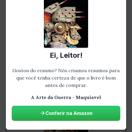
recursos de forma inteligente e eficiente. Isso
inclui não apenas o uso adequado de armas e
equipamentos, mas também a alocação de
soldados e a logística da guerra. Maquiavel
nos ensina como maximizar o potencial de
nossos recursos, garantindo assim uma
vantagem estratégica sobre o inimigo.
Ei, Leitor!
Gostou do resumo? Nós criamos resumos para
que você tenha certeza de que o livro é bom
antes de comprar.
A Arte da Guerra - Maquiavel
Conferir na Amazon