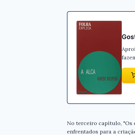
Gost
Apro
faze
No terceiro capítulo, "Os 
enfrentados para a criaçã