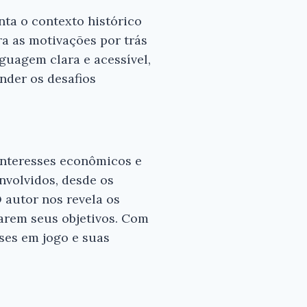
nta o contexto histórico
ra as motivações por trás
×
nguagem clara e acessível,
nder os desafios
s para
 bom
interesses econômicos e
nvolvidos, desde os
 autor nos revela os
çarem seus objetivos. Com
ses em jogo e suas