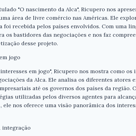
itulado "O nascimento da Alca", Ricupero nos aprese
 uma área de livre comércio nas Américas. Ele explo
la foi recebida pelos países envolvidos. Com uma li
ra os bastidores das negociações e nos faz compree
Ei, Leitor!
tização desse projeto.
Gostou do resumo? Nós criamos resumo
 em jogo
que você tenha certeza de que o livro é
antes de comprar.
 interesses em jogo", Ricupero nos mostra como os 
ociações da Alca. Ele analisa os diferentes atores e
A Alca - Rubens Ricupero
resariais até os governos dos países da região. O
tégias utilizadas pelos diversos agentes para alcan
Conferir na Amazon
 ele nos oferece uma visão panorâmica dos interes
a integração