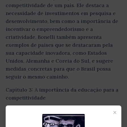
competitividade de um país. Ele destaca a
necessidade de investimentos em pesquisa e
desenvolvimento, bem como a importância de
incentivar o empreendedorismo e a
criatividade. Bonelli também apresenta
exemplos de países que se destacaram pela
sua capacidade inovadora, como Estados
Unidos, Alemanha e Coreia do Sul, e sugere
medidas concretas para que o Brasil possa
seguir o mesmo caminho.
Capítulo 3: A importância da educação para a
competitividade
×
Neste capítulo, o autor nos alerta sobre a
urgência de melhorar a qualidade da
educação no Brasil. Ele argumenta que um