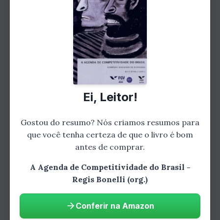
país só pode ser verdadeiramente competitivo
se tiver uma mão de obra qualificada e
preparada para os desafios do mercado global.
Bonelli propõe medidas para valorizar os
professores, modernizar as escolas e
estimular o aprendizado ao longo da vida. Ele
Ei, Leitor!
também destaca a importância de promover a
educação empreendedora, formando cidadãos
Gostou do resumo? Nós criamos resumos para
capazes de criar negócios inovadores.
que você tenha certeza de que o livro é bom
antes de comprar.
A Agenda de Competitividade do Brasil -
Regis Bonelli (org.)
Conferir na Amazon