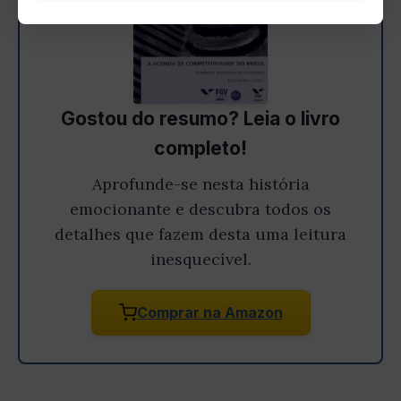
Gostou do resumo? Leia o livro
completo!
Aprofunde-se nesta história
emocionante e descubra todos os
detalhes que fazem desta uma leitura
inesquecível.
Comprar na Amazon