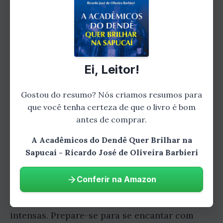
profissionais que se dedicam intensamente
para garantir um espetáculo emocionante.
Cada história pessoal revelará os sonhos, as
superações e as paixões que movem esses
artistas, tornando-os verdadeiros heróis do
Ei, Leitor!
carnaval.
Gostou do resumo? Nós criamos resumos para
Capítulo 4: O Enredo da Vitória Aqui
que você tenha certeza de que o livro é bom
desvendaremos o enredo escolhido pela
antes de comprar.
Acadêmicos do Dendê para brilhar na Sapucaí.
A Acadêmicos do Dendê Quer Brilhar na
O autor nos levará por uma viagem imaginária
Sapucaí - Ricardo José de Oliveira Barbieri
através das ideias e inspirações que compõem
o tema do desfile. Seremos transportados para
Conferir na Amazon
cenários exuberantes, conheceremos
personagens históricos e viveremos emoções
intensas. Prepare-se para se encantar com