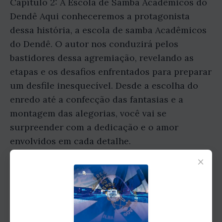
Capítulo 2: A Escola de Samba Acadêmicos do
Dendê Aqui conheceremos a protagonista
dessa história, a escola de samba Acadêmicos
do Dendê. O autor nos conduzirá pelos
bastidores dessa agremiação, revelando as
etapas e os desafios enfrentados para preparar
um desfile inesquecível. Desde a escolha do
enredo até a confecção das fantasias e a
montagem das alegorias, você vai se
surpreender com a dedicação e o amor
envolvidos em cada detalhe.
×
Capítulo 3: Personagens Marcantes Neste
capítulo, vamos nos aproximar dos
personagens que dão vida à Acadêmicos do
Dendê. Conheceremos os mestres de bateria,
as passistas, os intérpretes e tantos outros