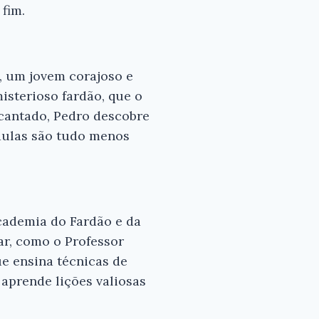
 fim.
×
, um jovem corajoso e
isterioso fardão, que o
ncantado, Pedro descobre
 aulas são tudo menos
s para
 bom
cademia do Fardão e da
r, como o Professor
ue ensina técnicas de
 aprende lições valiosas