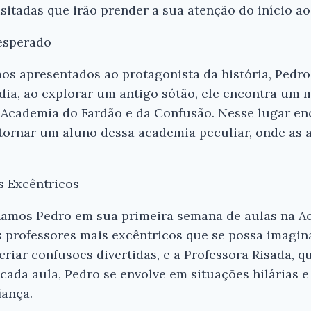
sitadas que irão prender a sua atenção do início ao
nesperado
os apresentados ao protagonista da história, Pedro
ia, ao explorar um antigo sótão, ele encontra um m
Ei, Leitor!
l Academia do Fardão e da Confusão. Nesse lugar e
 tornar um aluno dessa academia peculiar, onde as
Gostou do resumo? Nós criamos resumo
que você tenha certeza de que o livro é
antes de comprar.
s Excêntricos
A Academia do Fardão e da Confusão -
amos Pedro em sua primeira semana de aulas na A
Fernando Jorge
professores mais excêntricos que se possa imagina
criar confusões divertidas, e a Professora Risada, q
Conferir na Amazon
cada aula, Pedro se envolve em situações hilárias e
iança.