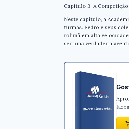
Capítulo 3: A Competiçã
Neste capítulo, a Academi
turmas. Pedro e seus cole
rolimã em alta velocidad
ser uma verdadeira aventu
Gost
Apro
faze