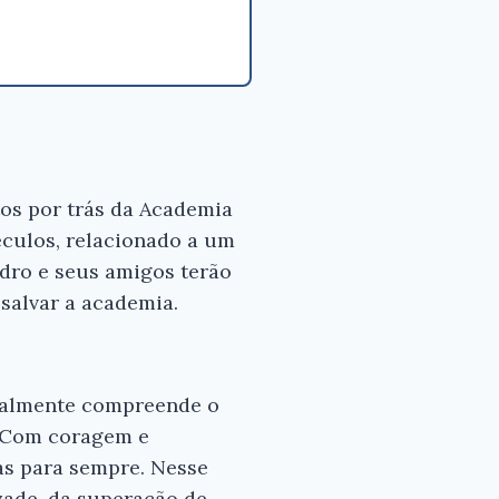
tos por trás da Academia
éculos, relacionado a um
edro e seus amigos terão
salvar a academia.
inalmente compreende o
. Com coragem e
as para sempre. Nesse
izade, da superação de