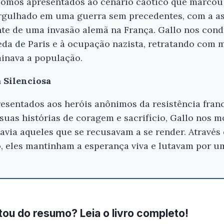
 somos apresentados ao cenário caótico que marcou 
Ei, Leitor!
rgulhado em uma guerra sem precedentes, com a a
te de uma invasão alemã na França. Gallo nos cond
Gostou do resumo? Nós criamos resumo
da de Paris e à ocupação nazista, retratando com m
que você tenha certeza de que o livro é
antes de comprar.
inava a população.
1940 do Abismo À Esperança - Max Gal
a Silenciosa
esentados aos heróis anônimos da resistência franc
Conferir na Amazon
 suas histórias de coragem e sacrifício, Gallo nos
avia aqueles que se recusavam a se render. Através 
, eles mantinham a esperança viva e lutavam por u
ou do resumo? Leia o livro completo!