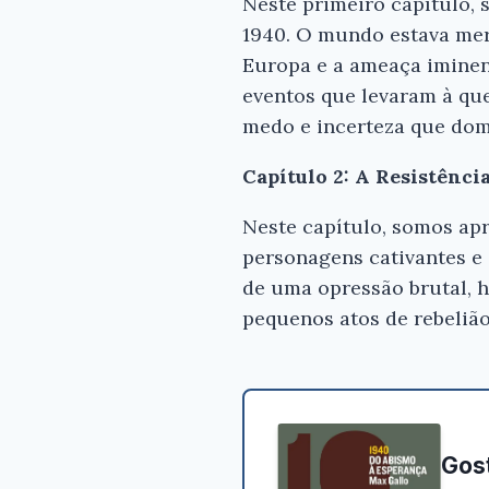
Neste primeiro capítulo,
1940. O mundo estava me
Europa e a ameaça iminen
eventos que levaram à que
medo e incerteza que dom
Capítulo 2: A Resistênci
Neste capítulo, somos apr
personagens cativantes e
de uma opressão brutal, h
pequenos atos de rebelião
Gost