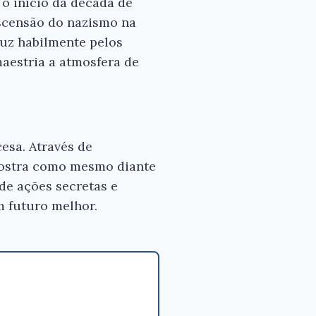
o início da década de
scensão do nazismo na
uz habilmente pelos
s para
aestria a atmosfera de
 bom
lo
esa. Através de
 mostra como mesmo diante
de ações secretas e
m futuro melhor.