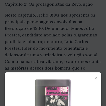
Capítulo 2: Os protagonistas da Revolução
Neste capítulo, Hélio Silva nos apresenta os
principais personagens envolvidos na
Revolução de 1930. De um lado, temos Júlio
Prestes, candidato apoiado pelas oligarquias
paulista e mineira; do outro, Luís Carlos
Prestes, líder do movimento tenentista e
defensor de uma verdadeira revolução social.
Com uma narrativa vibrante, o autor nos conta
as histórias desses dois homens que se
tornaram símbolos de luta e resistência em
×
um Brasil à beira do caos.
Capítulo 3: A Revolução de 1930