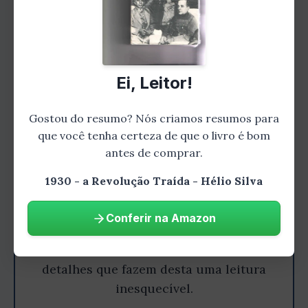
Ei, Leitor!
Gostou do resumo? Nós criamos resumos para
que você tenha certeza de que o livro é bom
antes de comprar.
Gostou do resumo? Leia o livro
1930 - a Revolução Traída - Hélio Silva
completo!
Conferir na Amazon
Aprofunde-se nesta história
emocionante e descubra todos os
detalhes que fazem desta uma leitura
inesquecível.