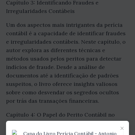
Capítulo 3: Identificando Fraudes e
Irregularidades Contábeis
Um dos aspectos mais intrigantes da perícia
contábil é a capacidade de identificar fraudes
e irregularidades contábeis. Neste capítulo, o
autor explora as diferentes técnicas e
métodos usados pelos peritos para detectar
indícios de fraude. Desde a análise de
documentos até a identificação de padrões
suspeitos, o livro oferece insights valiosos
sobre como desvendar os segredos ocultos
por trás das transações financeiras.
Capítulo 4: O Papel do Perito Contábil no
Ambiente Jurídico
×