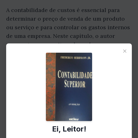
A contabilidade de custos é essencial para
determinar o preço de venda de um produto
ou serviço e para controlar os gastos internos
de uma empresa. Neste capítulo, o autor
apresenta os conceitos-chave da
×
contabilidade de custos, como alocação de
custos, margem de contribuição e ponto de
equilíbrio, permitindo que o leitor
compreenda melhor como esses elementos
impactam no resultado financeiro.
Ei, Leitor!