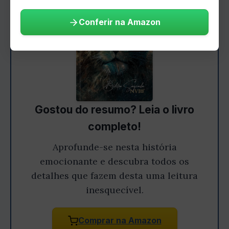
Conferir na Amazon
Gostou do resumo? Leia o livro
completo!
Aprofunde-se nesta história
emocionante e descubra todos os
detalhes que fazem desta uma leitura
inesquecível.
Comprar na Amazon