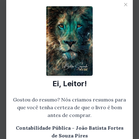
×
Capítulo 3: Técnicas e ferramentas da
Contabilidade Pública
Neste capítulo, você será apresentado às
técnicas e ferramentas utilizadas na
Contabilidade Pública. Desde a elaboração de
demonstrativos financeiros até a análise de
indicadores de desempenho, o autor mostrará
como essas ferramentas podem auxiliar os
Ei, Leitor!
gestores públicos na tomada de decisões
estratégicas e na avaliação do impacto das
Gostou do resumo? Nós criamos resumos para
políticas públicas.
que você tenha certeza de que o livro é bom
antes de comprar.
Contabilidade Pública - João Batista Fortes
de Souza Pires