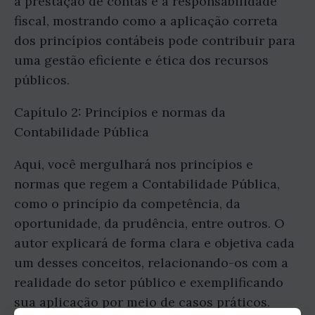
a prestação de contas e a responsabilidade
fiscal, mostrando como a aplicação correta
dos princípios contábeis pode contribuir para
uma gestão eficiente e ética dos recursos
públicos.
Capítulo 2: Princípios e normas da
Contabilidade Pública
Aqui, você mergulhará nos princípios e
normas que regem a Contabilidade Pública,
como o princípio da competência, da
oportunidade, da prudência, entre outros. O
autor explicará de forma clara e objetiva cada
um desses conceitos, relacionando-os com a
realidade do setor público e exemplificando
sua aplicação por meio de casos práticos.