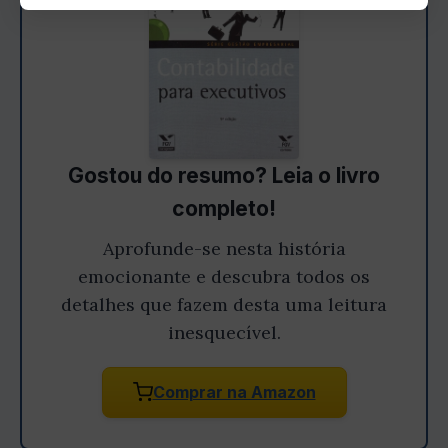
Gostou do resumo? Leia o livro
completo!
Aprofunde-se nesta história
emocionante e descubra todos os
detalhes que fazem desta uma leitura
inesquecível.
Comprar na Amazon