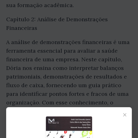
sua formação acadêmica.
Capítulo 2: Análise de Demonstrações
Financeiras
A análise de demonstrações financeiras é uma
ferramenta essencial para avaliar a saúde
financeira de uma empresa. Neste capítulo,
Dória nos ensina como interpretar balanços
patrimoniais, demonstrações de resultados e
fluxo de caixa, fornecendo um guia prático
para identificar pontos fortes e fracos de uma
organização. Com esse conhecimento, o
executivo será capaz de tomar decisões mais
×
embasadas e estratégicas.
Capítulo 3: Orçamento Empresarial