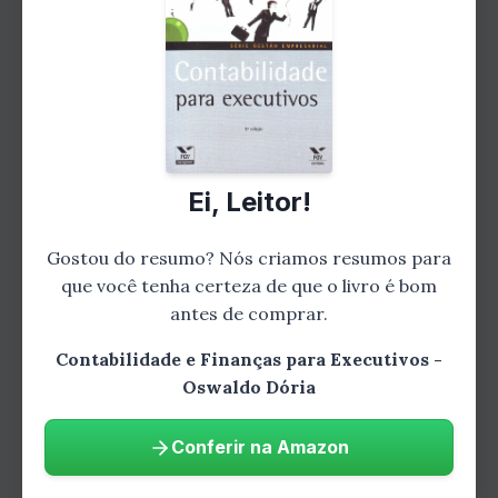
O orçamento empresarial é uma poderosa
ferramenta de gestão financeira, que permite
planejar e controlar os recursos disponíveis.
Dória nos mostra como elaborar um
orçamento eficiente, considerando variáveis
como vendas, despesas operacionais,
Ei, Leitor!
investimentos e fluxo de caixa. Com esse
conhecimento, o executivo será capaz de
Gostou do resumo? Nós criamos resumos para
otimizar a alocação de recursos e maximizar
que você tenha certeza de que o livro é bom
antes de comprar.
os resultados da empresa.
Contabilidade e Finanças para Executivos -
Oswaldo Dória
Conferir na Amazon