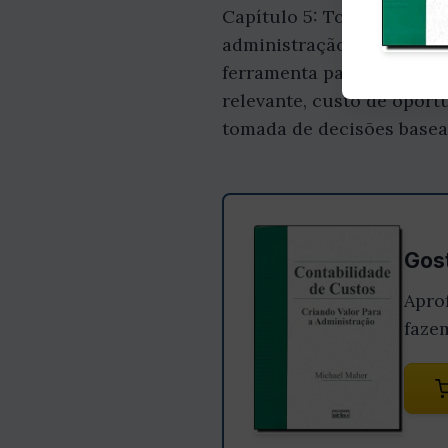
Capítulo 5: Tomada de de
administração. Neste cap
ferramenta para tomar dec
relevante, custo de oport
tomada de decisões basea
Gost
Apro
faze