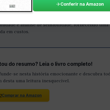
cisão baseada em custos Tomar decisões é uma par
Conferir na Amazon
ítulo, Maher nos mostra como utilizar a contabilid
isões mais informadas e estratégicas. Ele explora
unidade e análise de sensibilidade, fornecendo uma 
da em custos.
ou do resumo? Leia o livro completo!
funde-se nesta história emocionante e descubra tod
m desta uma leitura inesquecível.
Comprar na Amazon