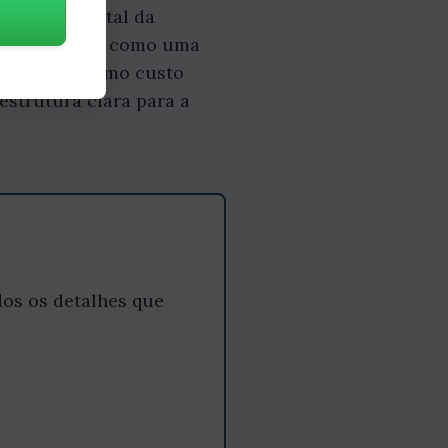
te fundamental da
ade de custos como uma
 conceitos como custo
estrutura clara para a
os os detalhes que