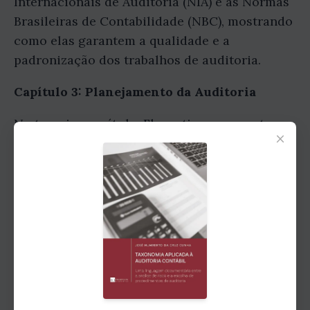
Internacionais de Auditoria (NIA) e as Normas
Brasileiras de Contabilidade (NBC), mostrando
como elas garantem a qualidade e a
padronização dos trabalhos de auditoria.
Capítulo 3: Planejamento da Auditoria
No terceiro capítulo, Florentino nos mostra a
×
importância do planejamento da auditoria
contábil. Ele explica passo a passo como o
auditor deve realizar a etapa de planejamento,
desde a definição dos objetivos até a
elaboração do programa de trabalho. Você
aprenderá como identificar os riscos e
estabelecer os procedimentos adequados para
minimizá-los.