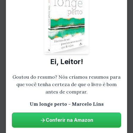
Durante sua jornada, Ana encontra pessoas
que serão fundamentais para o seu
crescimento pessoal. São personagens
cativantes, cada um com sua própria história e
ensinamentos. Marcelo Lins nos presenteia
com diálogos profundos e reflexivos, que nos
fazem repensar nossas próprias vidas. Cada
Ei, Leitor!
encontro é uma oportunidade de aprendizado
e de expansão de consciência. E, aos poucos,
Gostou do resumo? Nós criamos resumos para
Ana vai se transformando e se reconectando
que você tenha certeza de que o livro é bom
consigo mesma.
antes de comprar.
Um longe perto - Marcelo Lins
Conferir na Amazon