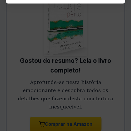
Gostou do resumo? Leia o livro
completo!
Aprofunde-se nesta história
emocionante e descubra todos os
detalhes que fazem desta uma leitura
inesquecível.
Comprar na Amazon