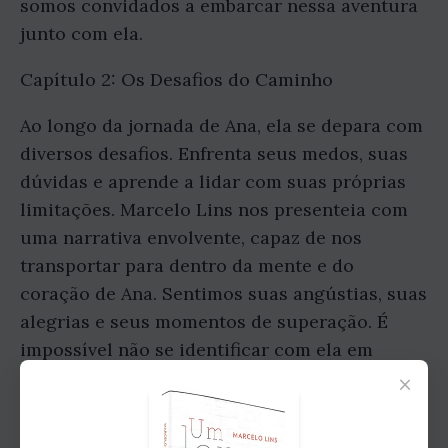
somos convidados a embarcar nessa aventura
junto com ela.
Capítulo 2: Os Desafios do Caminho
Ao longo da jornada de Ana, ela se depara com
diversos desafios. Enfrenta seus medos, suas
dúvidas e aprende a lidar com suas próprias
limitações. Marcelo Lins nos presenteia com
uma narrativa envolvente, capaz de nos
transportar para dentro da mente e do
coração de Ana. Sentimos suas angústias, suas
alegrias e seus momentos de superação. É
impossível não se identificar com ela em
×
diversos momentos.
Capítulo 3: Os Encontros Transformadores