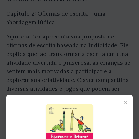
Capítulo 2: Oficinas de escrita - uma
abordagem lúdica
Aqui, o autor apresenta sua proposta de
oficinas de escrita baseada na ludicidade. Ele
explica que, ao transformar a escrita em uma
atividade divertida e prazerosa, as crianças se
sentem mais motivadas a participar e a
explorar sua criatividade. Claver compartilha
diversas atividades e jogos que podem ser
utilizados nas oficinas, como o jogo dos
×
personagens, a escrita cooperativa e a criação
de histórias em grupo.
Capítulo 3: Estimulando a imaginação