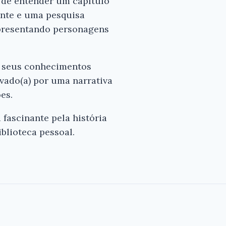
a de entender um capítulo
ente e uma pesquisa
apresentando personagens
ar seus conhecimentos
tivado(a) por uma narrativa
es.
fascinante pela história
iblioteca pessoal.