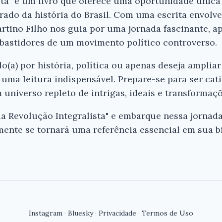
sta" é um livro que oferece uma oportunidade únic
rado da história do Brasil. Com uma escrita envolv
rtino Filho nos guia por uma jornada fascinante, 
 bastidores de um movimento político controverso.
o(a) por história, política ou apenas deseja ampli
 é uma leitura indispensável. Prepare-se para ser ca
 universo repleto de intrigas, ideais e transformaçõ
 Revolução Integralista" e embarque nessa jornada 
amente se tornará uma referência essencial em sua b
Instagram
·
Bluesky
·
Privacidade
·
Termos de Uso