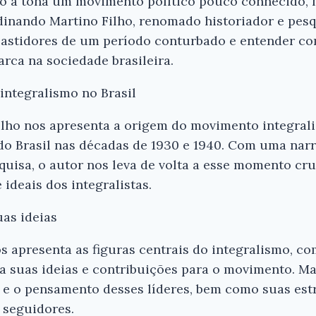
endo à tona um movimento político pouco conhecido
rdinando Martino Filho, renomado historiador e pesq
 bastidores de um período conturbado e entender co
arca na sociedade brasileira.
 integralismo no Brasil
Filho nos apresenta a origem do movimento integral
 do Brasil nas décadas de 1930 e 1940. Com uma narr
isa, o autor nos leva de volta a esse momento cruc
ideais dos integralistas.
uas ideias
os apresenta as figuras centrais do integralismo, co
a suas ideias e contribuições para o movimento. Mar
e o pensamento desses líderes, bem como suas estr
 seguidores.