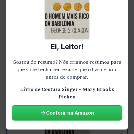
inspiradores, como bolsas elegantes, roupas
infantis encantadoras e acessórios de moda
únicos. Com suas ideias inovadoras e técnicas
avançadas, você poderá transformar suas
criações em verdadeiras obras de arte.
Ei, Leitor!
Capítulo 4: Dicas e truques dos profissionais
Gostou do resumo? Nós criamos resumos para
que você tenha certeza de que o livro é bom
antes de comprar.
Livro de Costura Singer - Mary Brooks
Picken
Conferir na Amazon