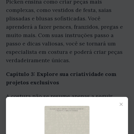
Picken ensina como criar peças mais
complexas, como vestidos de festa, saias
plissadas e blusas sofisticadas. Você
aprenderá a fazer pences, franzidos, pregas e
muito mais. Com suas instruções passo a
passo e dicas valiosas, você se tornará um
especialista em costura e poderá criar peças
verdadeiramente únicas.
Capítulo 3: Explore sua criatividade com
projetos exclusivos
A costura não se resume apenas a seguir
×
moldes e padrões. É uma forma de expressão
artística que permite que você crie peças
personalizadas e exclusivas. Neste capítulo,
Mary Brooks Picken apresenta projetos