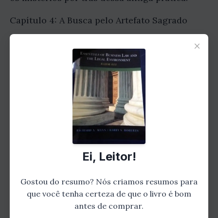
Capítulo 4: A Busca pelo Artefato Sagrado
×
Em sua jornada, Lucas e seus companheiros
de aventura embarcam em uma busca
emocionante pelo artefato sagrado, que
supostamente possui o poder de transformar
qualquer objeto em ouro puro. Eles
enfrentarão obstáculos perigosos, como
armadilhas mortais, inimigos astutos e
enigmas complexos. Será que eles serão
capazes de superar essas dificuldades e
Ei, Leitor!
alcançar seu objetivo?
Gostou do resumo? Nós criamos resumos para
Capítulo 5: Revelações Surpreendentes
que você tenha certeza de que o livro é bom
antes de comprar.