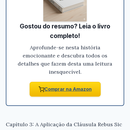
Ei, Leitor!
Gostou do resumo? Leia o livro
Gostou do resumo? Nós criamos resumos para
que você tenha certeza de que o livro é bom
completo!
antes de comprar.
Aprofunde-se nesta história
Da Cláusula Rebus Sic Stantibus - Paulo
emocionante e descubra todos os
Carneiro Maia
detalhes que fazem desta uma leitura
inesquecível.
Conferir na Amazon
Comprar na Amazon
Capítulo 3: A Aplicação da Cláusula Rebus Sic