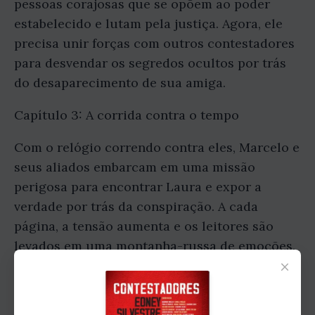
pessoas corajosas que se opõem ao poder
estabelecido e lutam pela justiça. Agora, ele
precisa unir forças com outros contestadores
para desvendar os segredos ocultos por trás
do desaparecimento de sua amiga.
Capítulo 3: A corrida contra o tempo
Com o relógio correndo contra eles, Marcelo e
seus aliados embarcam em uma missão
perigosa para encontrar Laura e expor a
verdade por trás da conspiração. A cada
página, a tensão aumenta e os leitores são
levados em uma montanha-russa de emoções.
×
Será que eles conseguirão desvendar o
mistério antes que seja tarde demais?