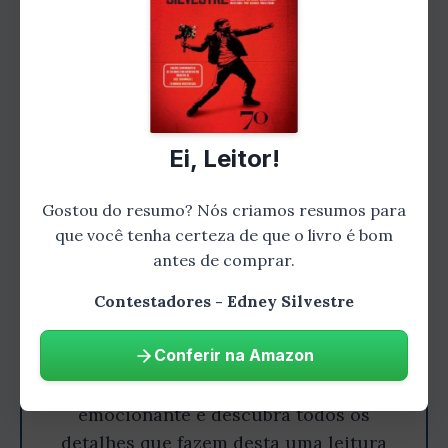
Capítulo 4: Personagens fascinantes
Ei, Leitor!
Gostou do resumo? Nós criamos resumos para
que você tenha certeza de que o livro é bom
antes de comprar.
Contestadores - Edney Silvestre
Gostou do resumo? Leia o livro
completo!
Conferir na Amazon
Aprofunde-se nesta história
emocionante e descubra todos os
detalhes que fazem desta uma leitura