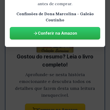
antes de comprar.
Confissões de Dona Marcolina - Galeão
Coutinho
Conferir na Amazon
Gostou do resumo? Leia o livro
completo!
Aprofunde-se nesta história
emocionante e descubra todos os
detalhes que fazem desta uma leitura
inesquecível.
Comprar na Amazon