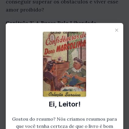
conseguir superar os obstáculos e viver esse
amor proibido?
Capítulo 3: A Busca Pela Liberdade
×
A busca pela liberdade é um tema recorrente
em Confissões de Dona Marcolina. Ao longo da
história, somos levados a refletir sobre as
amarras que nos prendem e as escolhas que
fazemos para nos libertar. Marcolina, com toda
sua coragem, nos inspira a buscar nossa
própria liberdade, seja ela emocional ou física.
Capítulo 4: Mistérios Revelados
Ei, Leitor!
Gostou do resumo? Nós criamos resumos para
que você tenha certeza de que o livro é bom