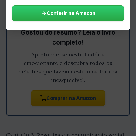
Conferir na Amazon
Gostou do resumo? Leia o livro
completo!
Aprofunde-se nesta história
emocionante e descubra todos os
detalhes que fazem desta uma leitura
inesquecível.
Comprar na Amazon
Capítulo 3: Pesquisa em comunicação social