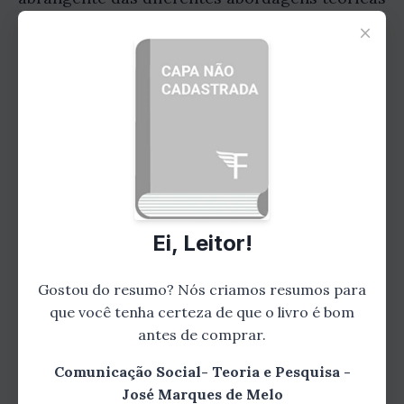
utilizadas para estudar a comunicação.
×
Ao longo do capítulo, o autor também discute
as limitações de cada teoria e como elas
podem ser complementares umas às outras.
Ele enfatiza a importância de se ter uma base
sólida em teorias da comunicação social para
entender e analisar os fenômenos
comunicacionais que nos cercam.
Ei, Leitor!
Gostou do resumo? Nós criamos resumos para
que você tenha certeza de que o livro é bom
antes de comprar.
Comunicação Social- Teoria e Pesquisa -
José Marques de Melo