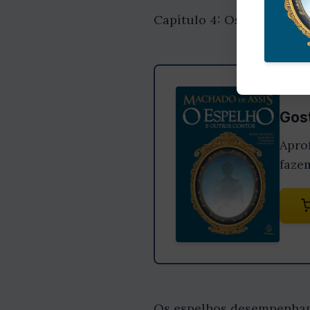
Capítulo 4: Os espelhos 
Gost
Apro
faze
Os espelhos desempenham 