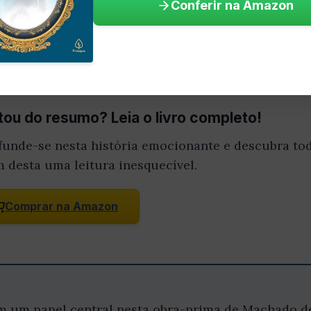
Conferir na Amazon
como símbolos
ou do resumo? Leia o livro completo!
funde-se nesta história emocionante e descubra tod
m desta uma leitura inesquecível.
Comprar na Amazon
um papel central nesta obra-prima de Machado de 