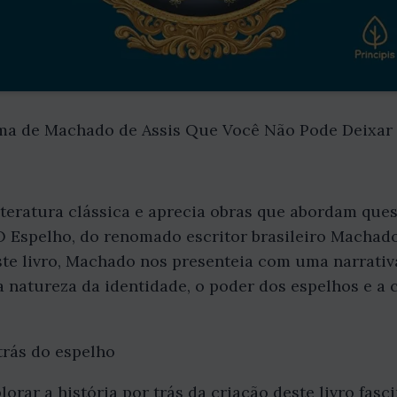
ma de Machado de Assis Que Você Não Pode Deixar 
iteratura clássica e aprecia obras que abordam que
 Espelho, do renomado escritor brasileiro Machado 
ste livro, Machado nos presenteia com uma narrativa
e a natureza da identidade, o poder dos espelhos e 
 trás do espelho
orar a história por trás da criação deste livro fasc