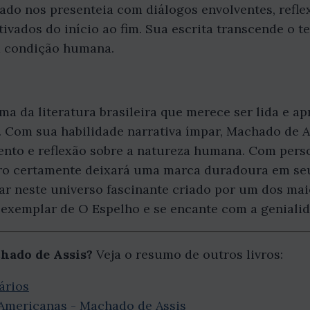
hado nos presenteia com diálogos envolventes, refl
vados do início ao fim. Sua escrita transcende o te
a condição humana.
a da literatura brasileira que merece ser lida e ap
. Com sua habilidade narrativa ímpar, Machado de A
nto e reflexão sobre a natureza humana. Com pers
vro certamente deixará uma marca duradoura em seu
r neste universo fascinante criado por um dos maio
 exemplar de O Espelho e se encante com a geniali
hado de Assis?
Veja o resumo de outros livros:
ários
e Americanas - Machado de Assis