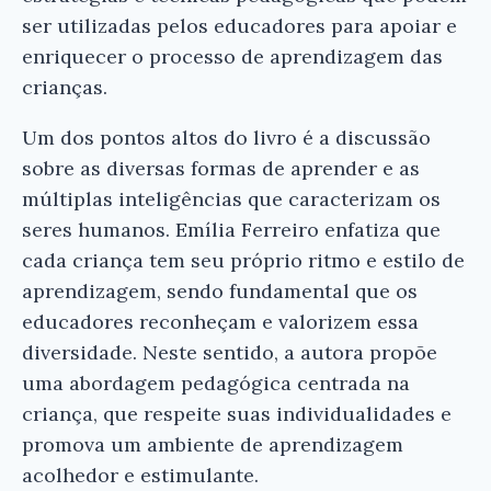
ser utilizadas pelos educadores para apoiar e
enriquecer o processo de aprendizagem das
crianças.
Um dos pontos altos do livro é a discussão
sobre as diversas formas de aprender e as
múltiplas inteligências que caracterizam os
Ei, Leitor!
seres humanos. Emília Ferreiro enfatiza que
cada criança tem seu próprio ritmo e estilo de
Gostou do resumo? Nós criamos resumos para
aprendizagem, sendo fundamental que os
que você tenha certeza de que o livro é bom
educadores reconheçam e valorizem essa
antes de comprar.
diversidade. Neste sentido, a autora propõe
O Direito de Aprender - Emília Ferreiro
uma abordagem pedagógica centrada na
criança, que respeite suas individualidades e
Conferir na Amazon
promova um ambiente de aprendizagem
acolhedor e estimulante.