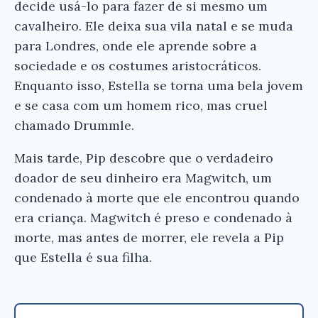
decide usá-lo para fazer de si mesmo um
cavalheiro. Ele deixa sua vila natal e se muda
para Londres, onde ele aprende sobre a
sociedade e os costumes aristocráticos.
Enquanto isso, Estella se torna uma bela jovem
e se casa com um homem rico, mas cruel
chamado Drummle.
Mais tarde, Pip descobre que o verdadeiro
doador de seu dinheiro era Magwitch, um
Ei, Leitor!
condenado à morte que ele encontrou quando
era criança. Magwitch é preso e condenado à
Gostou do resumo? Nós criamos resumos para
morte, mas antes de morrer, ele revela a Pip
que você tenha certeza de que o livro é bom
antes de comprar.
que Estella é sua filha.
Grandes Esperanças - Charles Dickens